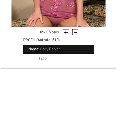
0%
0
Votes
PROFIL
(Aufrufe: 510)
Name:
Carly Parker
Rank:
1216