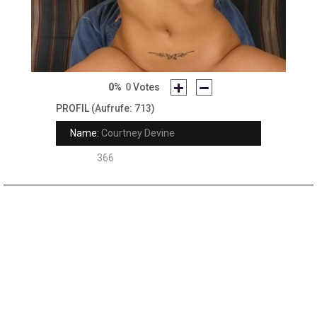
0%
0
Votes
PROFIL
(Aufrufe: 713)
Name:
Courtney Devine
Rank:
366