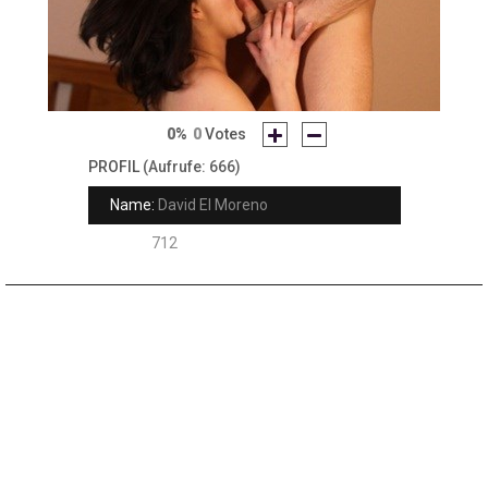
0%
0
Votes
PROFIL
(Aufrufe: 666)
Name:
David El Moreno
Rank:
712