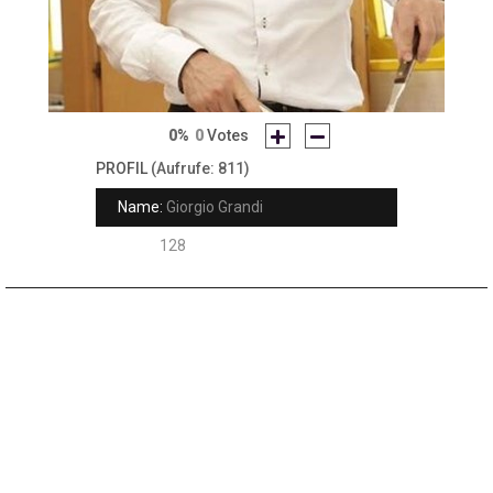
0%
0
Votes
PROFIL
(Aufrufe: 811)
Name:
Giorgio Grandi
Rank:
128