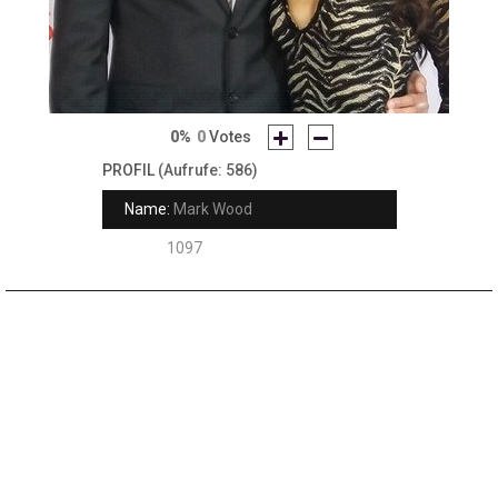
0%
0
Votes
PROFIL
(Aufrufe: 586)
Name:
Mark Wood
Rank:
1097