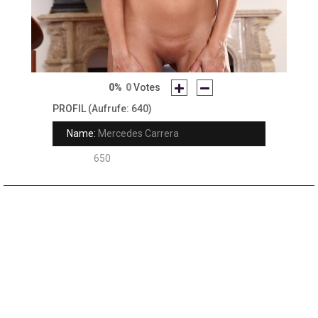
0%
0
Votes
PROFIL
(Aufrufe: 640)
Name:
Mercedes Carrera
Rank:
650