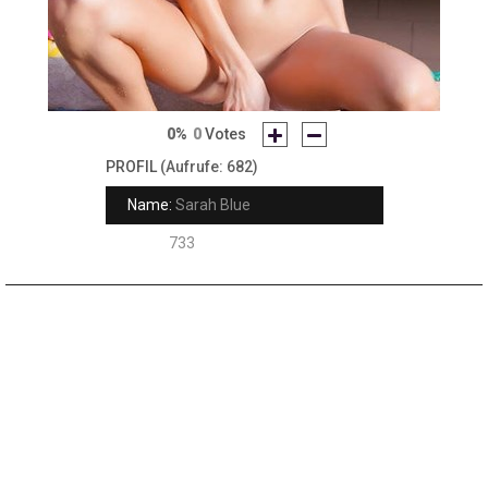
0%
0
Votes
PROFIL
(Aufrufe: 682)
Name:
Sarah Blue
Rank:
733