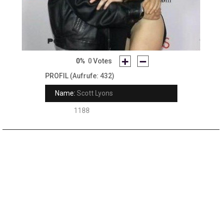
0%
0
Votes
PROFIL
(Aufrufe: 432)
Name:
Scott Lyons
Rank:
1188